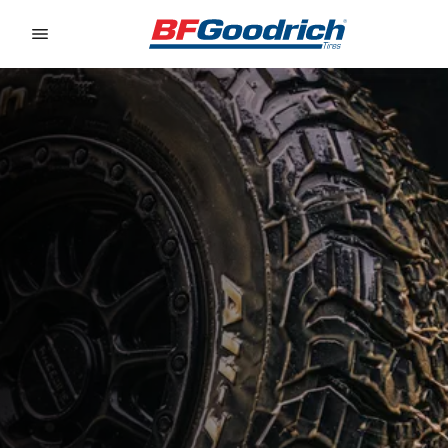
Go to page content
Go to page navigation