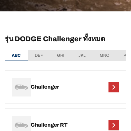
รุ่น DODGE Challenger ทั้งหมด
ABC
DEF
GHI
JKL
MNO
PQ
Challenger
Challenger RT