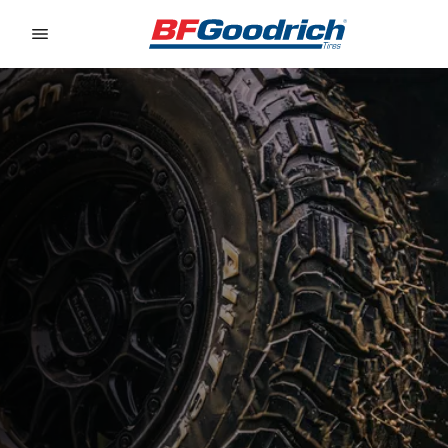
Go to page content
Go to page navigation