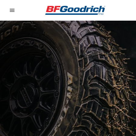
Go to page content
Go to page navigation