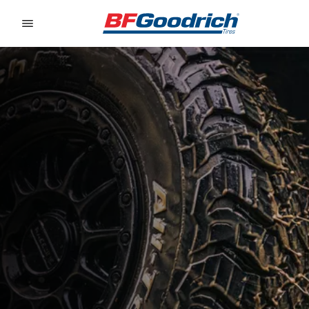
Go to page content
Go to page navigation