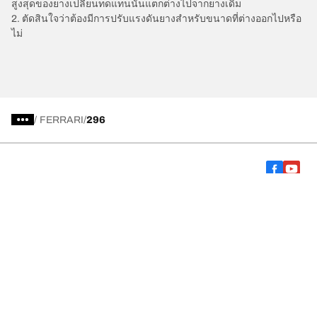
สูงสุดของยางเปลี่ยนทดแทนนั้นแตกต่างไปจากยางเดิม
2. ตัดสินใจว่าต้องมีการปรับแรงดันยางสำหรับขนาดที่ต่างออกไปหรือ
ไม่
/
FERRARI
296
การเลือกยางให้เหมาะสม
ดูยางทุกรุ่น
เกี่ยวกับ BFGoodrich