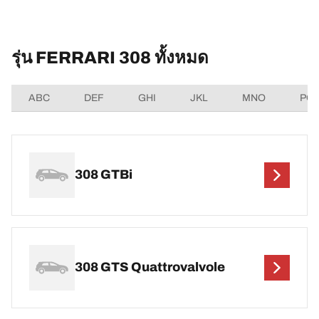
รุ่น FERRARI 308 ทั้งหมด
ABC
DEF
GHI
JKL
MNO
PQ
308 GTBi
308 GTS Quattrovalvole