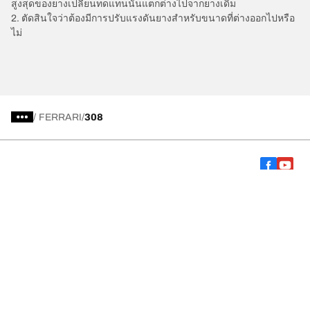
สูงสุดของยางเปลี่ยนทดแทนนั้นแตกต่างไปจากยางเดิม
2. ตัดสินใจว่าต้องมีการปรับแรงดันยางสำหรับขนาดที่ต่างออกไปหรือ
ไม่
/
FERRARI
308
การเลือกยางให้เหมาะสม
ดูยางทุกรุ่น
เกี่ยวกับ BFGoodrich