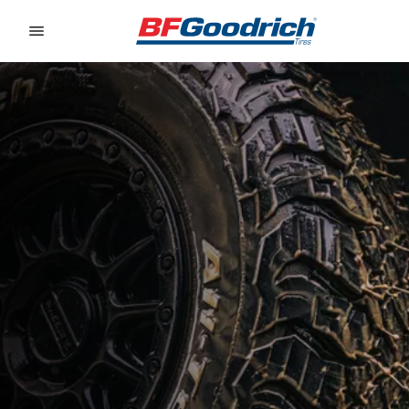
Go to page content
Go to page navigation