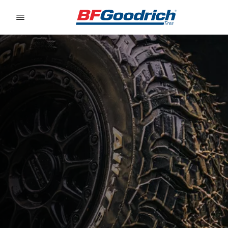
Go to page content
Go to page navigation