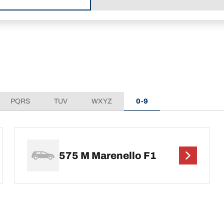
PQRS
TUV
WXYZ
0-9
575 M Marenello F1