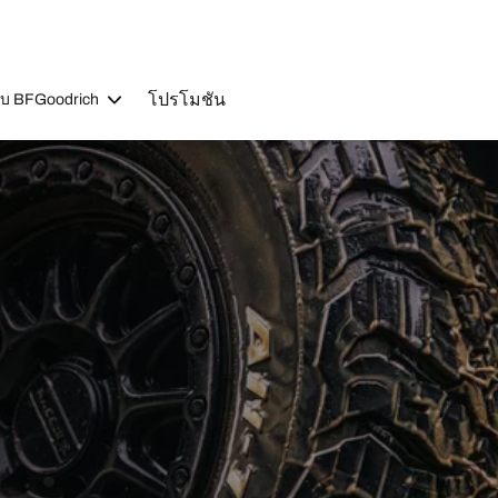
โปรโมชัน
วกับ BFGoodrich