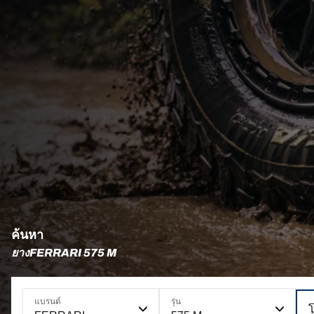
ค้นหา
ยางFERRARI 575 M
แบรนด์
รุ่น