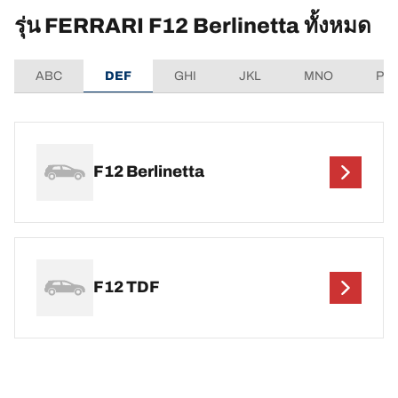
รุ่น FERRARI F12 Berlinetta ทั้งหมด
ABC
DEF
GHI
JKL
MNO
PQ
F12 Berlinetta
F12 TDF