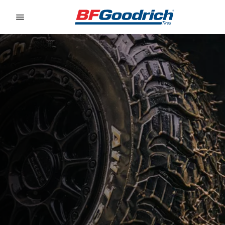
Go to page content
Go to page navigation