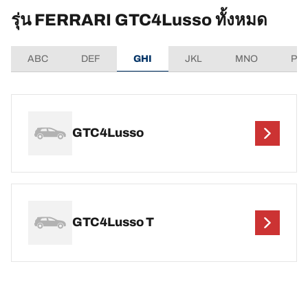
รุ่น FERRARI GTC4Lusso ทั้งหมด
ABC
DEF
GHI
JKL
MNO
PQ
GTC4Lusso
GTC4Lusso T