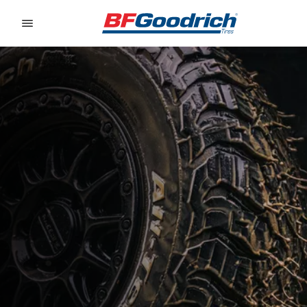
Go to page content
Go to page navigation