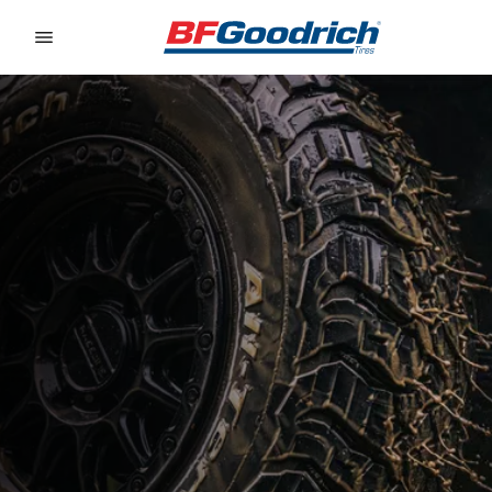
Go to page content
Go to page navigation