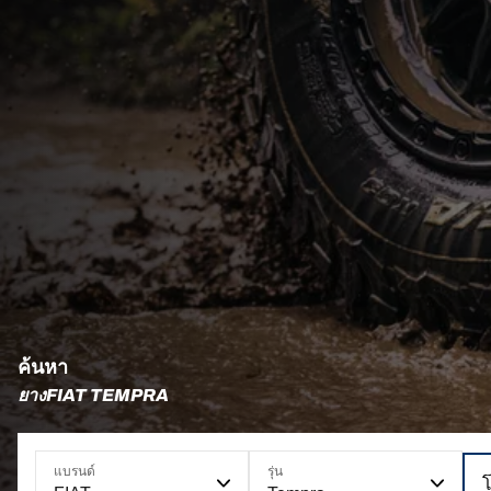
ค้นหา
ยางFIAT TEMPRA
แบรนด์
รุ่น