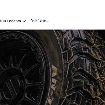
โปรโมชัน
วกับ BFGoodrich