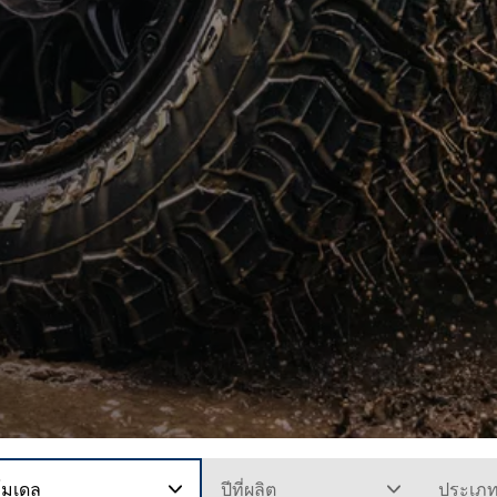
โมเดล
ปีที่ผลิต
ประเภ