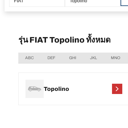
FIAT
Topolino
รุ่น FIAT Topolino ทั้งหมด
ABC
DEF
GHI
JKL
MNO
Topolino