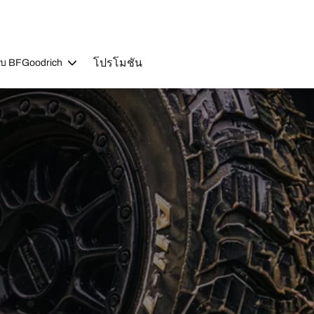
โปรโมชัน
วกับ BFGoodrich