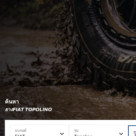
ค้นหา
ยางFIAT TOPOLINO
แบรนด์
รุ่น