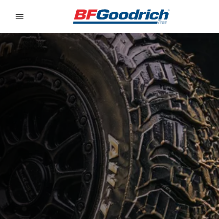
Go to page content
Go to page navigation