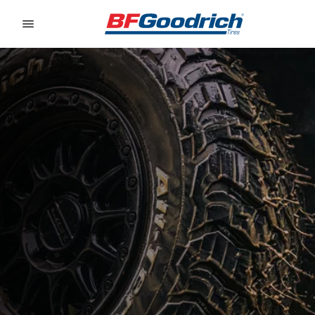
Go to page content
Go to page navigation