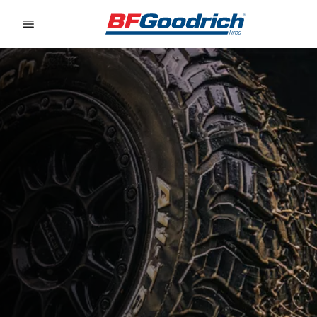
Go to page content
Go to page navigation