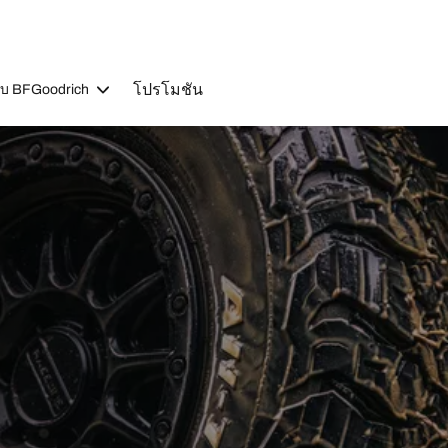
โปรโมชัน
วกับ BFGoodrich