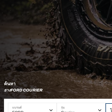
ค้นหา
ยางFORD COURIER
แบรนด์
รุ่น