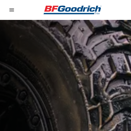
Go to page content
Go to page navigation