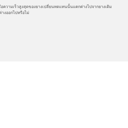
รือความเร็วสูงสุดของยางเปลี่ยนทดแทนนั้นแตกต่างไปจากยางเดิม
ต่างออกไปหรือไม่
เกี่ยวกับ BFGoodrich
l-Terrain T/A KO3
150 ปีแห่งประวัติศาสตร์
ค่าการกำหนดของคุณ
l-Terrain T/A KO2
Dakar 2025
ud-Terrain T/A KM3
เคล็ดลับและคำแนะนำจาก BFGoo