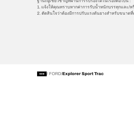
ฐานะผู้เชี่ยวชาญที่ผ่านการรับรองได้ในเรื่องต่อไปนี้ :
1. แจ้งให้คุณทราบหากค่าการรับน้ำหนักบรรทุกและ/ห
2. ตัดสินใจว่าต้องมีการปรับแรงดันยางสำหรับขนาดที่
/
FORD
Explorer Sport Trac
การเลือกยางให้เหมาะสม
ดูยางทุกรุ่น
เลือกดูยางทั้งหมด
BFGoodrich Al
เลือกดูตามประเภท หรือรุ่นของยาง
BFGoodrich Al
รถยนต์ และรถ SUV สำหรับการใช้งานประจำวัน
BFGoodrich M