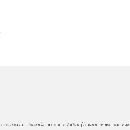
่แสดงอาจจะแตกต่างกันเล็กน้อยจากขนาดเดิมที่ระบุไว้บนฉลากของยานพา