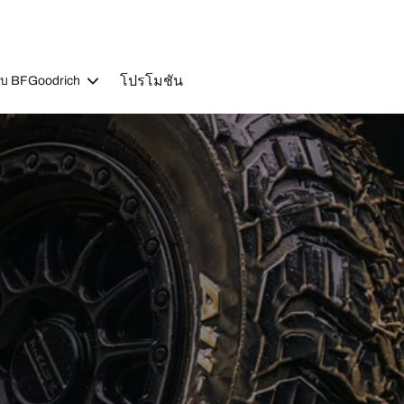
โปรโมชัน
วกับ BFGoodrich