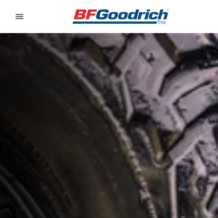
Go to page content
Go to page navigation