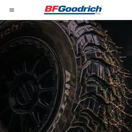
Go to page content
Go to page navigation