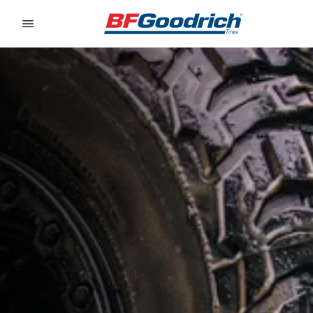
Go to page content
Go to page navigation