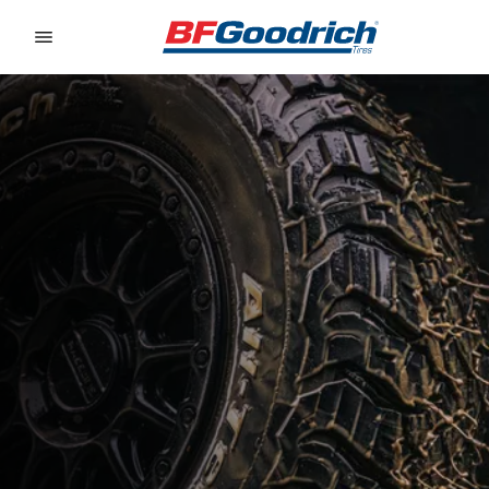
Go to page content
Go to page navigation