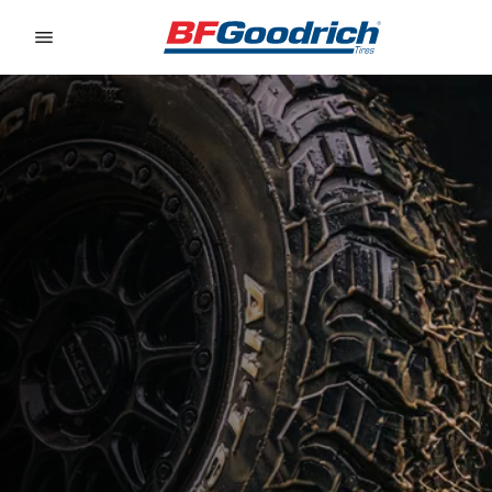
Go to page content
Go to page navigation