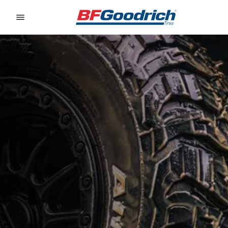
Go to page content
Go to page navigation