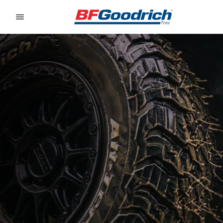
Go to page content
Go to page navigation