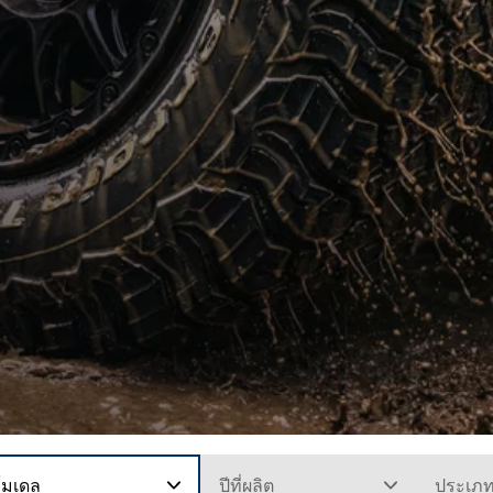
โมเดล
ปีที่ผลิต
ประเภ