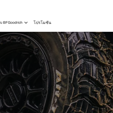
โปรโมชัน
วกับ BFGoodrich