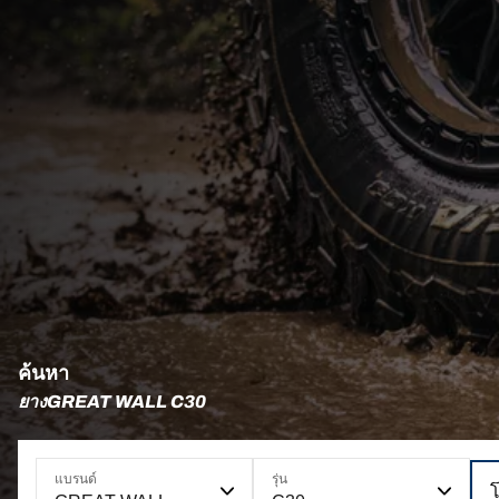
ค้นหา
ยางGREAT WALL C30
แบรนด์
รุ่น