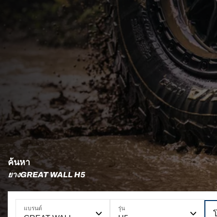
ค้นหา
ยางGREAT WALL H5
แบรนด์
รุ่น