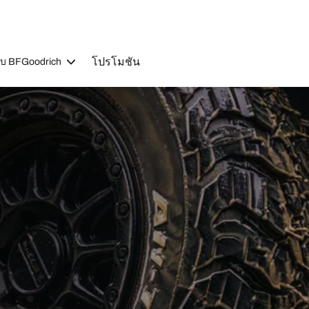
โปรโมชัน
วกับ BFGoodrich