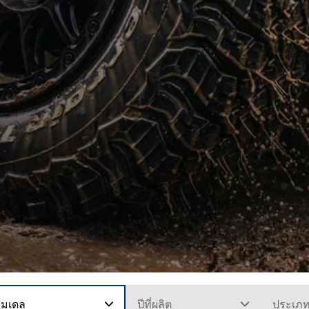
โมเดล
ปีที่ผลิต
ประเภ