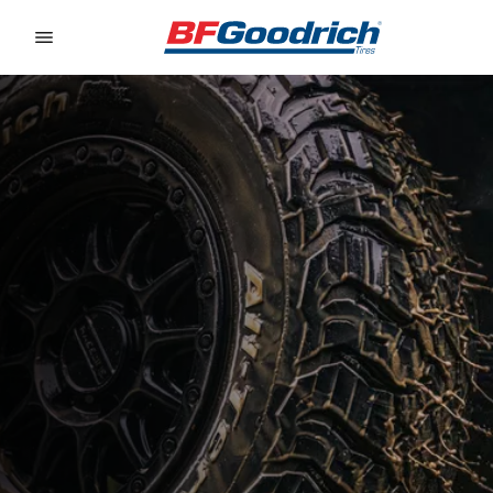
Go to page content
Go to page navigation