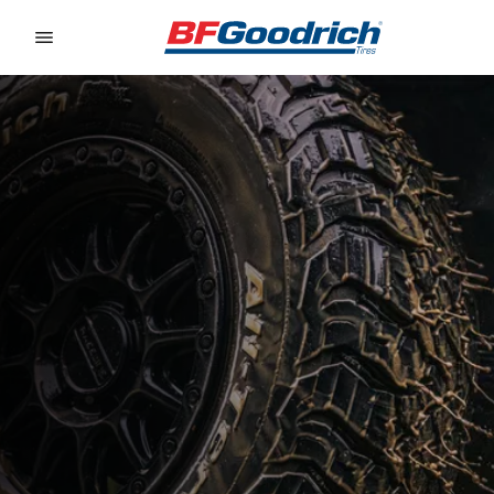
Go to page content
Go to page navigation