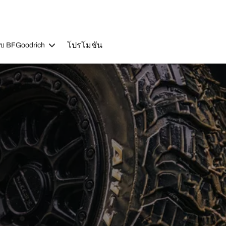
โปรโมชัน
วกับ BFGoodrich