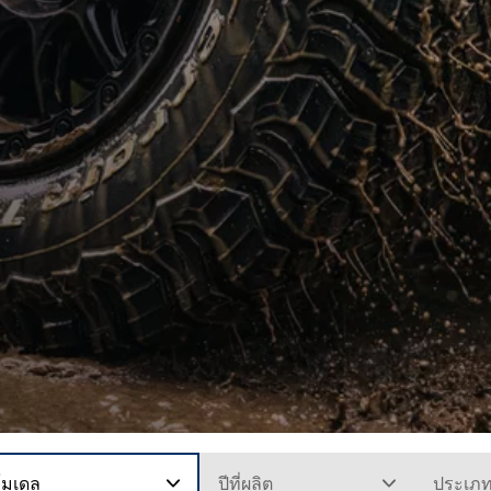
โมเดล
ปีที่ผลิต
ประเภ