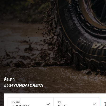
ค้นหา
ยางHYUNDAI CRETA
แบรนด์
รุ่น