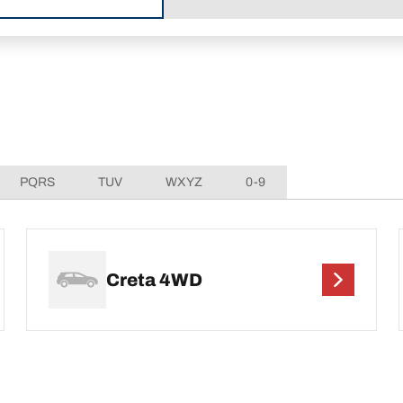
PQRS
TUV
WXYZ
0-9
Creta 4WD