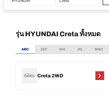
HYUNDAI
Creta
รุ่น HYUNDAI Creta ทั้งหมด
ABC
DEF
GHI
JKL
MNO
Creta 2WD