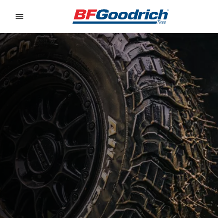
Go to page content
Go to page navigation