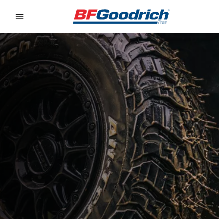
Go to page content
Go to page navigation