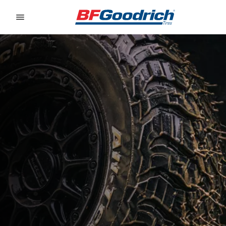
Go to page content
Go to page navigation