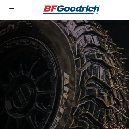
Go to page content
Go to page navigation