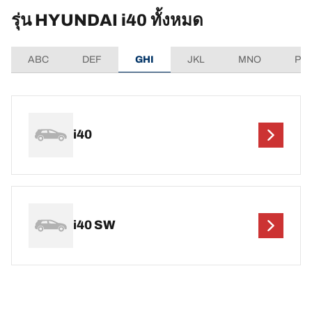
รุ่น HYUNDAI i40 ทั้งหมด
ABC
DEF
GHI
JKL
MNO
PQ
i40
i40 SW