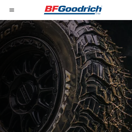
Go to page content
Go to page navigation