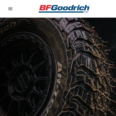
Go to page content
Go to page navigation