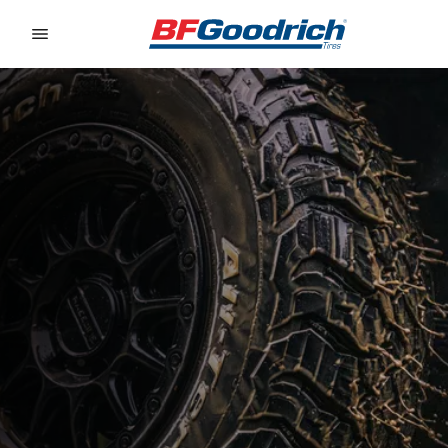
Go to page content
Go to page navigation