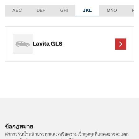
ABC
DEF
GHI
JKL
MNO
PQ
Lavita GLS
ข้อกฎหมาย
ค่าการรับน้ำหนักบรรทุกและ/หรือความเร็วสูงสุดที่แสดงอาจจะแตก