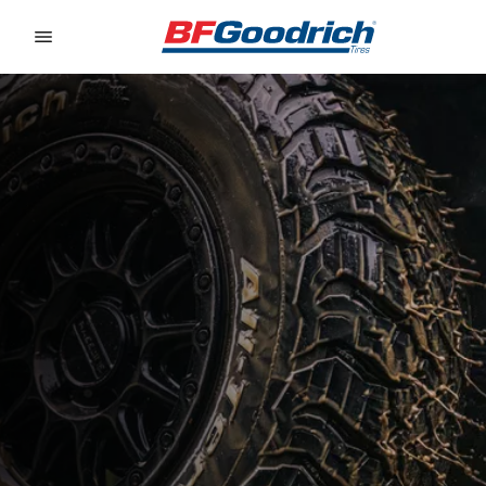
Go to page content
Go to page navigation