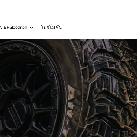
โปรโมชัน
วกับ BFGoodrich