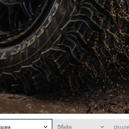
โมเดล
ปีที่ผลิต
ประเภ