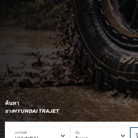
ค้นหา
ยางHYUNDAI TRAJET
แบรนด์
รุ่น