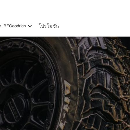
โปรโมชัน
วกับ BFGoodrich