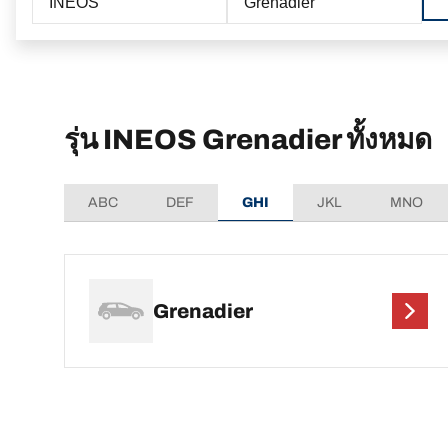
INEOS
Grenadier
รุ่น INEOS Grenadier ทั้งหมด
ABC
DEF
GHI
JKL
MNO
Grenadier