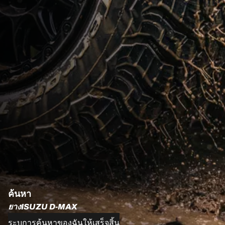
ค้นหา
ยางISUZU D-MAX
ระบุการค้นหาของฉันให้เสร็จสิ้น