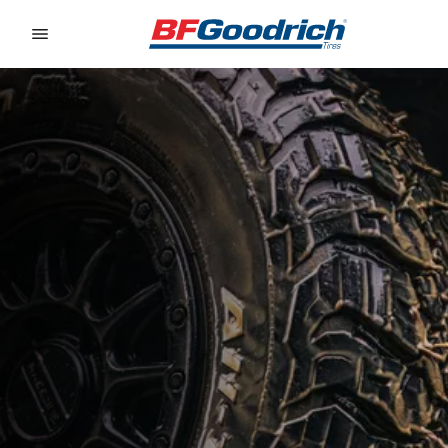
Go to page content
Go to page navigation