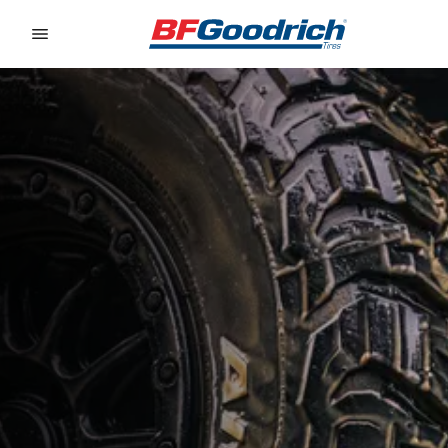
Go to page content
Go to page navigation