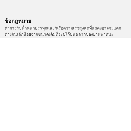
ข้อกฎหมาย
ค่าการรับน้ำหนักบรรทุกและ/หรือความเร็วสูงสุดที่แสดงอาจจะแตก
ต่างกันเล็กน้อยจากขนาดเดิมที่ระบุไว้บนฉลากของยานพาหนะ
ตัวแทนจำหน่ายยางของคุณสามารถให้คำปรึกษาในฐานะผู้เชี่ยวชาญ
ที่ผ่านการรับรองได้ในเรื่องต่อไปนี้ :
1. แจ้งให้คุณทราบหากค่าการรับน้ำหนักบรรทุกและ/หรือความเร็ว
สูงสุดของยางเปลี่ยนทดแทนนั้นแตกต่างไปจากยางเดิม
2. ตัดสินใจว่าต้องมีการปรับแรงดันยางสำหรับขนาดที่ต่างออกไปหรือ
ไม่
/
ISUZU
KB