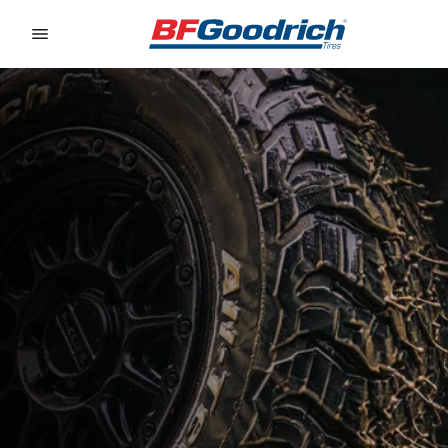
Go to page content
Go to page navigation