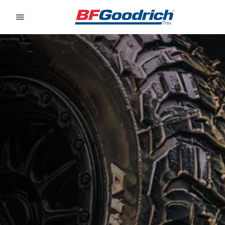
Go to page content
Go to page navigation