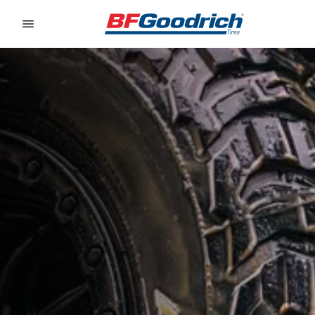
Go to page content
Go to page navigation