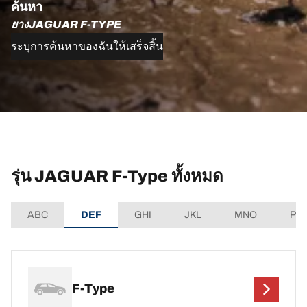
ค้นหา
ยางJAGUAR F-TYPE
ระบุการค้นหาของฉันให้เสร็จสิ้น
รุ่น JAGUAR F-Type ทั้งหมด
ABC
DEF
GHI
JKL
MNO
PQ
F-Type