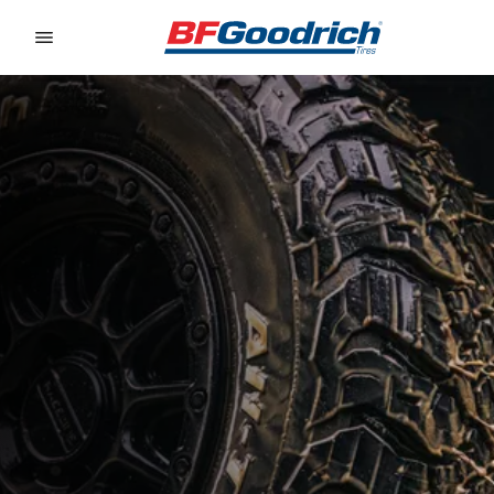
Go to page content
Go to page navigation