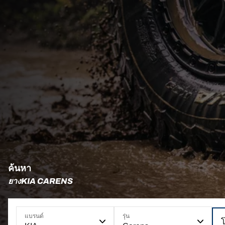
ค้นหา
ยางKIA CARENS
แบรนด์
รุ่น