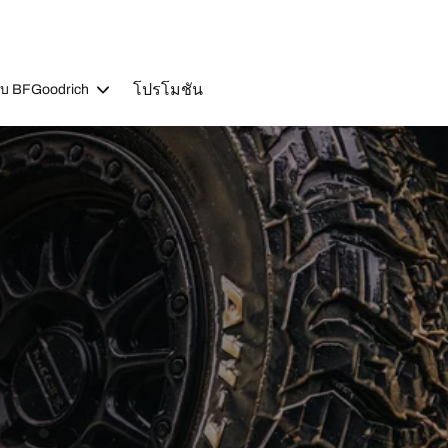
โปรโมชัน
วกับ BFGoodrich