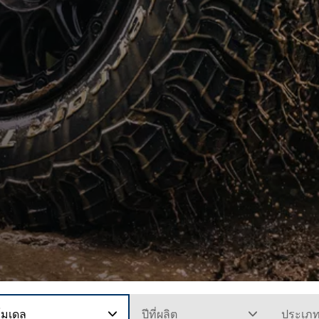
โมเดล
ปีที่ผลิต
ประเภ