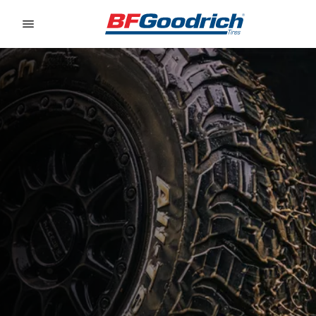
Go to page content
Go to page navigation