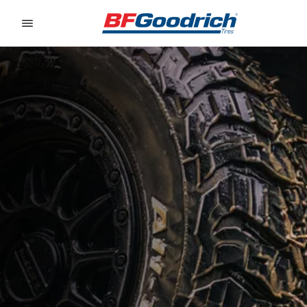
Go to page content
Go to page navigation