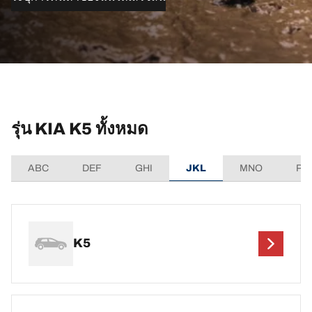
รุ่น KIA K5 ทั้งหมด
ABC
DEF
GHI
JKL
MNO
PQ
K5