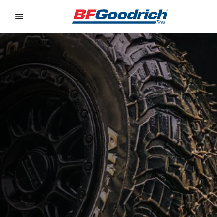
Go to page content
Go to page navigation